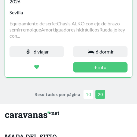
2026
Sevilla
Equipamiento de serie:Chasis ALKO con eje de brazo
semirremolqueAmortiguadores hidráulicosRueda jokey
con...
6 viajar
6 dormir
+ info
Resultados por página
10
20
MAPA DEL SITIO