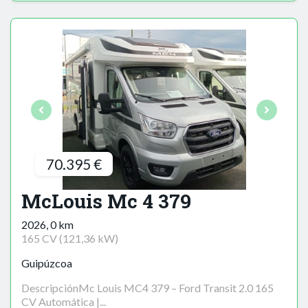
70.395 €
McLouis Mc 4 379
2026, 0 km
165 CV (121,36 kW)
Guipúzcoa
DescripciónMc Louis MC4 379 – Ford Transit 2.0 165
CV Automática |...