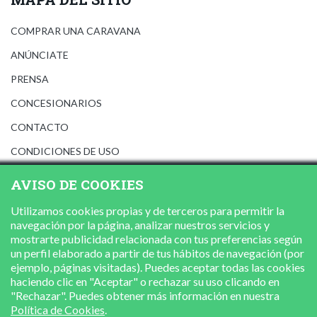
COMPRAR UNA CARAVANA
ANÚNCIATE
PRENSA
CONCESIONARIOS
CONTACTO
CONDICIONES DE USO
AVISO LEGAL
AVISO DE COOKIES
POLÍTICA DE PRIVACIDAD
Utilizamos cookies propias y de terceros para permitir la
POLÍTICA DE COOKIES
navegación por la página, analizar nuestros servicios y
mostrarte publicidad relacionada con tus preferencias según
un perfil elaborado a partir de tus hábitos de navegación (por
ejemplo, páginas visitadas). Puedes aceptar todas las cookies
haciendo clic en "Aceptar" o rechazar su uso clicando en
"Rechazar". Puedes obtener más información en nuestra
Política de Cookies
.