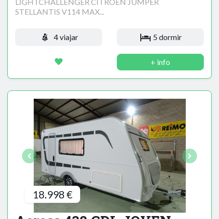
LIGHTCHALLENGER CITROËN JUMPER
STELLANTIS V114 MAX...
4 viajar
5 dormir
+ info
18.998 €