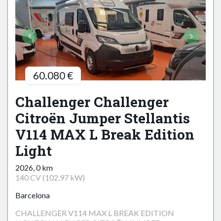
60.080 €
Challenger Challenger
Citroën Jumper Stellantis
V114 MAX L Break Edition
Light
2026, 0 km
140 CV (102,97 kW)
Barcelona
CHALLENGER V114 MAX L BREAK EDITION