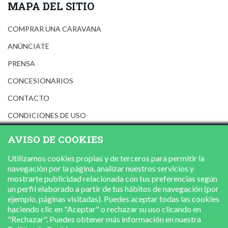
MAPA DEL SITIO
COMPRAR UNA CARAVANA
ANÚNCIATE
PRENSA
CONCESIONARIOS
CONTACTO
CONDICIONES DE USO
AVISO LEGAL
AVISO DE COOKIES
POLÍTICA DE PRIVACIDAD
Utilizamos cookies propias y de terceros para permitir la
POLÍTICA DE COOKIES
navegación por la página, analizar nuestros servicios y
mostrarte publicidad relacionada con tus preferencias según
un perfil elaborado a partir de tus hábitos de navegación (por
ejemplo, páginas visitadas). Puedes aceptar todas las cookies
haciendo clic en "Aceptar" o rechazar su uso clicando en
"Rechazar". Puedes obtener más información en nuestra