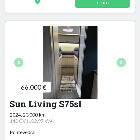
+ info
66.000 €
Sun Living S75sl
2024, 23.000 km
140 CV (102,97 kW)
Pontevedra