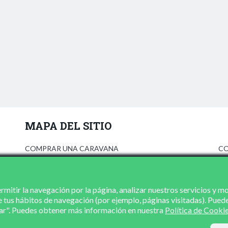
MAPA DEL SITIO
COMPRAR UNA CARAVANA
CO
ANÚNCIATE
AV
PRENSA
PO
CONCESIONARIOS
PO
mitir la navegación por la página, analizar nuestros servicios y m
e tus hábitos de navegación (por ejemplo, páginas visitadas). Pued
CONTACTO
zar". Puedes obtener más información en nuestra
Política de Cooki