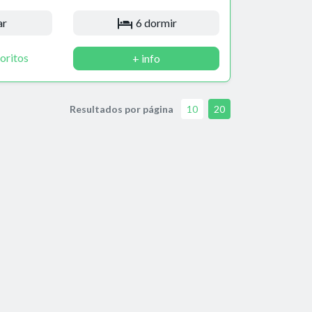
ar
6 dormir
oritos
+ info
Resultados por página
10
20