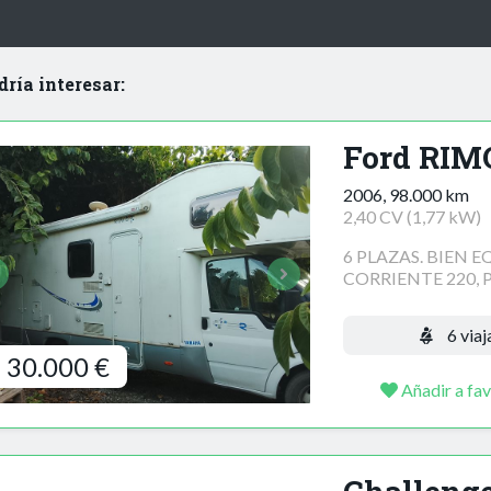
dría interesar:
Ford RIM
2006, 98.000 km
2,40 CV (1,77 kW)
6 PLAZAS. BIEN 
CORRIENTE 220, P
6 viaj
30.000 €
Añadir a fav