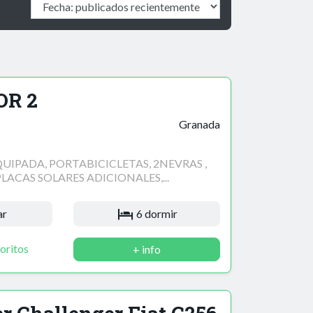
OR 2
Granada
EQUIPADA, PORTABICICLETAS, 2NEVRAS ,
LACAS SOLARES ADICIONALES,...
ar
6 dormir
oritos
+ info