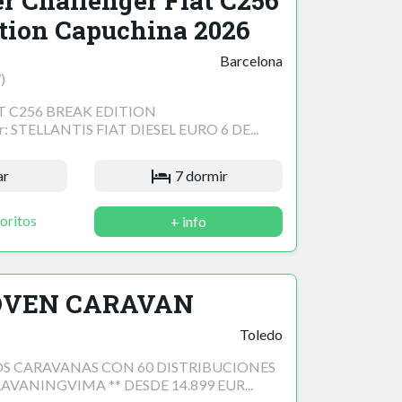
r Challenger Fiat C256
tion Capuchina 2026
Barcelona
)
T C256 BREAK EDITION
STELLANTIS FIAT DIESEL EURO 6 DE...
ar
7 dormir
oritos
+ info
JOVEN CARAVAN
Toledo
 CARAVANAS CON 60 DISTRIBUCIONES
VANINGVIMA ** DESDE 14.899 EUR...