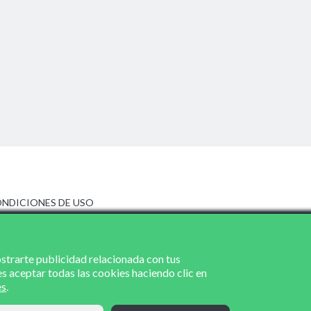
NDICIONES DE USO
ISO LEGAL
LÍTICA DE PRIVACIDAD
LÍTICA DE COOKIES
ostrarte publicidad relacionada con tus
es aceptar todas las cookies haciendo clic en
es
.