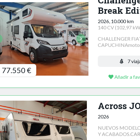
Challenge
Break Edi
2026, 10.000 km
140 CV (102,97 kW
CHALLENGER FIA
CAPUCHINAmotor: 
7 viaj
77.550 €
Añadir a fav
Across 
2026
NUEVOS MODELOS
Y ACABADOS.CARA