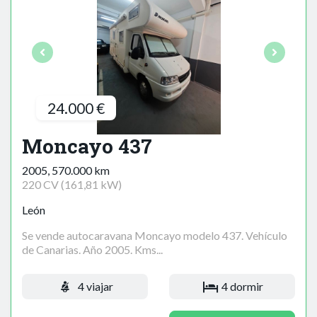
24.000 €
Moncayo 437
2005, 570.000 km
220 CV (161,81 kW)
León
Se vende autocaravana Moncayo modelo 437. Vehículo
de Canarias. Año 2005. Kms...
4 viajar
4 dormir