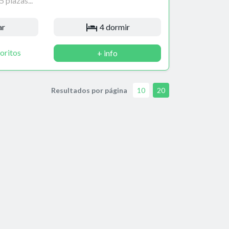
 plazas...
ar
4 dormir
oritos
+ info
Resultados por página
10
20