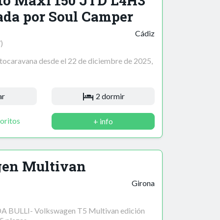
to Maxi 150 JTD L4H3
ada por Soul Camper
Cádiz
)
caravana desde el 22 de diciembre de 2025,
ar
2 dormir
oritos
+ info
en Multivan
Girona
 BULLI- Volkswagen T5 Multivan edición