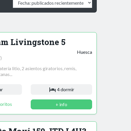
am Livingstone 5
Huesca
)
ería litio, 2 asientos giratorios, remis,
anas...
ar
4 dormir
oritos
+ info