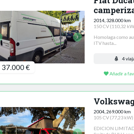
Fiat Duca
camperiz
2014, 328.000 km
150 CV (110,32 kW
Homolaga como auto
ITV hasta...
4 viaj
37.000 €
Añadir a fav
Volkswag
2004, 269.000 km
105 CV (77,23 kW)
EDICION LIMITADA