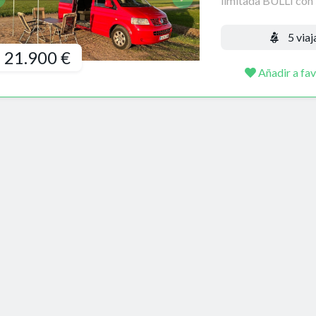
limitada BULLI con 5
5 viaj
21.900 €
Añadir a fav