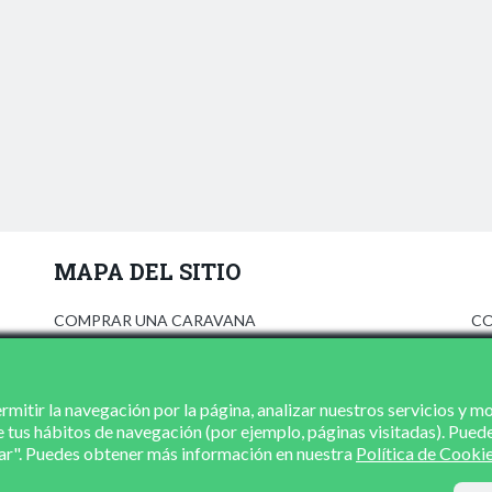
MAPA DEL SITIO
COMPRAR UNA CARAVANA
CO
ANÚNCIATE
AV
PRENSA
PO
CONCESIONARIOS
PO
mitir la navegación por la página, analizar nuestros servicios y m
e tus hábitos de navegación (por ejemplo, páginas visitadas). Pued
CONTACTO
zar". Puedes obtener más información en nuestra
Política de Cooki