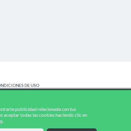
NDICIONES DE USO
ISO LEGAL
LÍTICA DE PRIVACIDAD
LÍTICA DE COOKIES
ostrarte publicidad relacionada con tus
es aceptar todas las cookies haciendo clic en
es
.