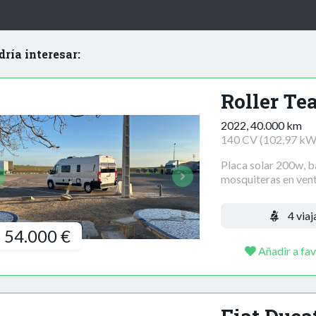
dría interesar:
Roller Te
2022, 40.000 km
140 CV (102,97 kW
Placa solar 200w, bat
mosquiteras en vent
4 viaj
54.000 €
Añadir a fav