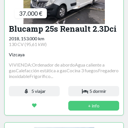
37.000 €
Blucamp 25s Renault 2.3Dci
2018, 153.000 km
130 CV (95,61 kW)
Vizcaya
VIVIENDA:Ordenador de abordoAgua caliente a
gasCalefacción estática a gasCocina 3 fuegosFregadero
inoxidableFrigorífico...
5 viajar
5 dormir
+ info