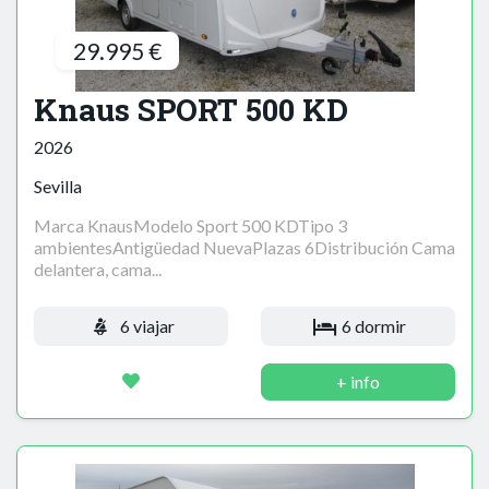
29.995 €
Knaus SPORT 500 KD
2026
Sevilla
Marca KnausModelo Sport 500 KDTipo 3
ambientesAntigüedad NuevaPlazas 6Distribución Cama
delantera, cama...
6 viajar
6 dormir
+ info