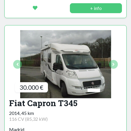
+ info
30.000 €
Fiat Capron T345
2014, 45 km
116 CV (85,32 kW)
Madrid