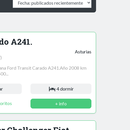
do A241.
Asturias
)
ana Ford Transit Carado A241.Año 2008 km
00...
ar
4 dormir
oritos
+ info