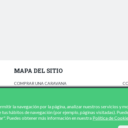
MAPA DEL SITIO
COMPRAR UNA CARAVANA
CO
ANÚNCIATE
AV
PRENSA
PO
CONCESIONARIOS
PO
mitir la navegación por la página, analizar nuestros servicios y m
e tus hábitos de navegación (por ejemplo, páginas visitadas). Pued
CONTACTO
zar". Puedes obtener más información en nuestra
Política de Cooki