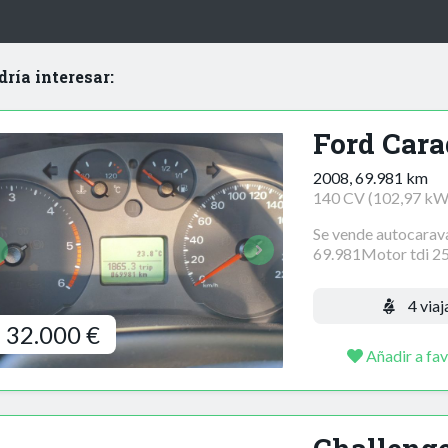
dría interesar:
Ford Cara
2008, 69.981 km
140 CV (102,97 kW
Se vende autocarav
69.981Motor tdi 25
4 viaj
32.000 €
Añadir a fav