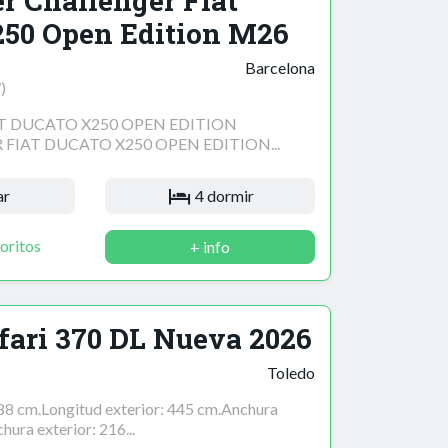
r Challenger Fiat
250 Open Edition M26
Barcelona
)
T DUCATO X250 OPEN EDITION
FIAT DUCATO X250 OPEN EDITION...
ar
4 dormir
oritos
+ info
fari 370 DL Nueva 2026
Toledo
388 cm.Longitud exterior: 445 cm.Anchura
hura exterior: 216...