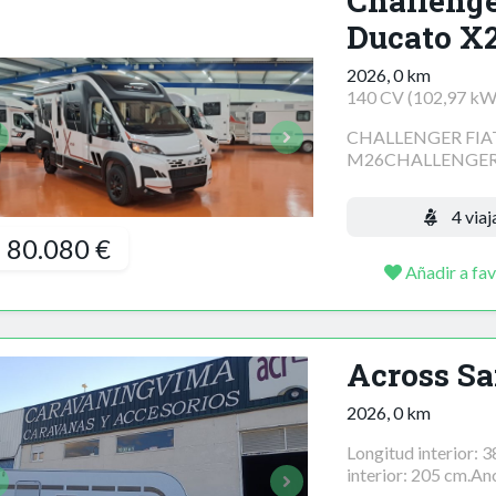
Challenge
Ducato X
2026, 0 km
140 CV (102,97 kW
CHALLENGER FIA
M26CHALLENGER 
4 viaj
80.080 €
Añadir a fav
Across Sa
2026, 0 km
Longitud interior: 
interior: 205 cm.Anc