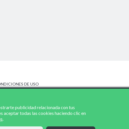
NDICIONES DE USO
ISO LEGAL
LÍTICA DE PRIVACIDAD
LÍTICA DE COOKIES
ostrarte publicidad relacionada con tus
es aceptar todas las cookies haciendo clic en
es
.