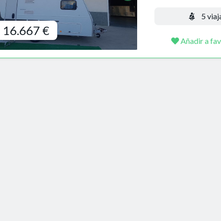
5 viaj
16.667 €
Añadir a fav