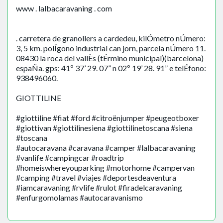
www . lalbacaravaning . com
. carretera de granollers a cardedeu, kilÓmetro nÚmero:
3, 5 km. polÍgono industrial can jorn, parcela nÚmero 11.
08430 la roca del vallÈs (tÉrmino municipal)(barcelona)
espaÑa. gps: 41º 37’ 29. 07” n 02º 19’ 28. 91” e telÉfono:
938496060.
GIOTTILINE
#giottiline #fiat #ford #citroënjumper #peugeotboxer
#giottivan #giottilinesiena #giottilinetoscana #siena
#toscana
#autocaravana #caravana #camper #lalbacaravaning
#vanlife #campingcar #roadtrip
#homeiswhereyouparking #motorhome #campervan
#camping #travel #viajes #deportesdeaventura
#iamcaravaning #rvlife #rulot #firadelcaravaning
#enfurgomolamas #autocaravanismo